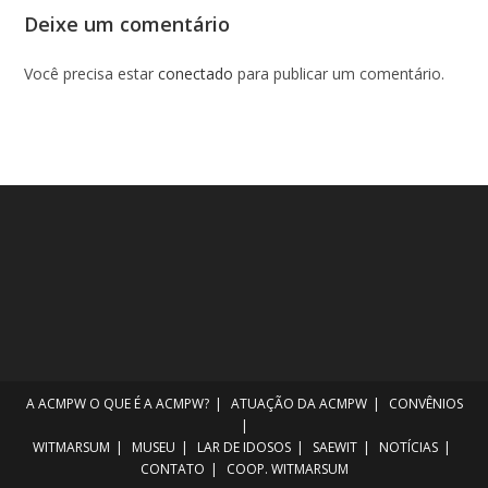
Deixe um comentário
Você precisa estar
conectado
para publicar um comentário.
A ACMPW
O QUE É A ACMPW?
ATUAÇÃO DA ACMPW
CONVÊNIOS
WITMARSUM
MUSEU
LAR DE IDOSOS
SAEWIT
NOTÍCIAS
CONTATO
COOP. WITMARSUM