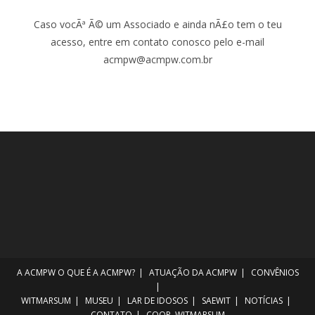
Caso vocÃª Ã© um Associado e ainda nÃ£o tem o teu
acesso, entre em contato conosco pelo e-mail
acmpw@acmpw.com.br
A ACMPW
O QUE É A ACMPW?
ATUAÇÃO DA ACMPW
CONVÊNIOS
WITMARSUM
MUSEU
LAR DE IDOSOS
SAEWIT
NOTÍCIAS
CONTATO
COOP. WITMARSUM